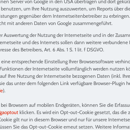
inen Server von Google in den USA übertragen und dort gekürzt
en benutzen, um Ihre Nutzung auszuwerten, um Reports über d
istungen gegenüber dem Internetseitenbetreiber zu erbringen
nicht mit anderen Daten von Google zusammengeführt.
er Auswertung der Nutzung der Internetseite und in der Zusam
ternetseite und des Internets sollen dann weitere verbundene
sse des Betreibers, Art. 6 Abs. 1 S. 1 lit. f DSGVO.
eine entsprechende Einstellung Ihrer Browsersoftware verhinde
e Funktionen der Internetseite vollumfänglich werden nutzen k
auf Ihre Nutzung der Internetseite bezogenen Daten (inkl. Ihre
ie das unter dem folgenden Link verfügbare Browser-Plugin he
de
).
bei Browsern auf mobilen Endgeräten, können Sie die Erfassu
/gaoptout
klicken. Es wird ein Opt-out-Cookie gesetzt, das die
Cookie gilt nur in diesem Browser und nur für unsere Internetse
 müssen Sie das Opt-out-Cookie erneut setzen. Weitere Inf