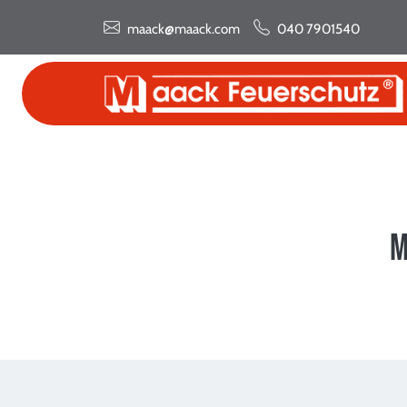
maack@maack.com
040 7901540
M