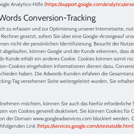
ogle Analytics-Hilfe (
https://support.google.com/analytics/a
ords Conversion-Tracking
sch zu erfassen und zur Optimierung unserer Internetseite, nu
Rechner gesetzt, sofern Sie über eine Google-Anzeigeauf unse
ienen nicht der persönlichen Identifizierung. Besucht der Nutz
 abgelaufen, können Google und der Kunde erkennen, dass der
ords-Kunde erhält ein anderes Cookie. Cookies können somit ni
sion-Cookies eingeholten Informationen dienen dazu, Convers
ntschieden haben. Die Adwords-Kunden erfahren die Gesamtanzah
king-Tag versehenen Seite weitergeleitet wurden. Sie erhalte
lnehmen möchten, können Sie auch das hierfür erforderliche 
zen von Cookies generell deaktiviert. Sie können Cookies für 
es von der Domain www.googleadservices.com blockiert werden
hfolgenden Link (
https://services.google.com/sitestats/de.html